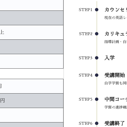
カウンセ
STEP1
現在の英語レ
上
カリキュ
STEP2
指導計画・自
入学
STEP3
受講開始
STEP4
自学学習も同
円
中間コーチ
STEP5
0円
学習の進捗確
受講終了
STEP6