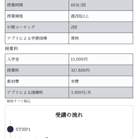
授業時間
60分/回
授業頻度
週2回以上
中間コーチング
2回
アプリによる学習指導
常時
授業料
入学金
11,000円
授業料
327,800円
教材費
実費
アプリによる指導料
3,300円/月
価格すべて税込
受講の流れ
STEP1