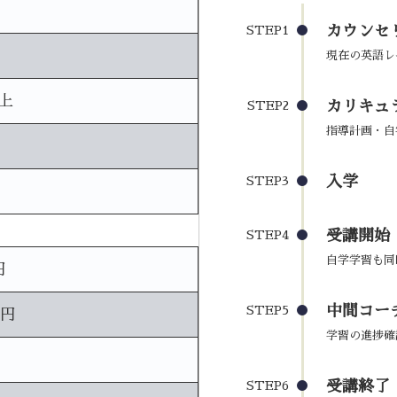
カウンセ
STEP1
現在の英語レ
上
カリキュ
STEP2
指導計画・自
入学
STEP3
受講開始
STEP4
自学学習も同
円
中間コーチ
STEP5
0円
学習の進捗確
受講終了
STEP6