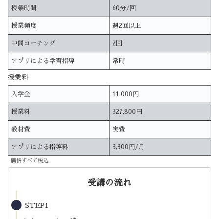
授業時間
60分/回
授業頻度
週2回以上
中間コーチング
2回
アプリによる学習指導
常時
授業料
入学金
11,000円
授業料
327,800円
教材費
実費
アプリによる指導料
3,300円/月
価格すべて税込
受講の流れ
STEP1