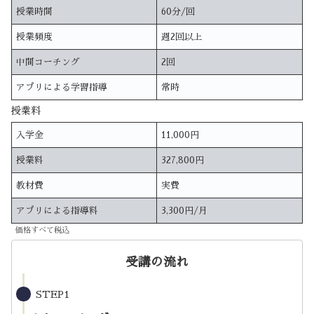
授業時間
60分/回
授業頻度
週2回以上
中間コーチング
2回
アプリによる学習指導
常時
授業料
入学金
11,000円
授業料
327,800円
教材費
実費
アプリによる指導料
3,300円/月
価格すべて税込
受講の流れ
STEP1