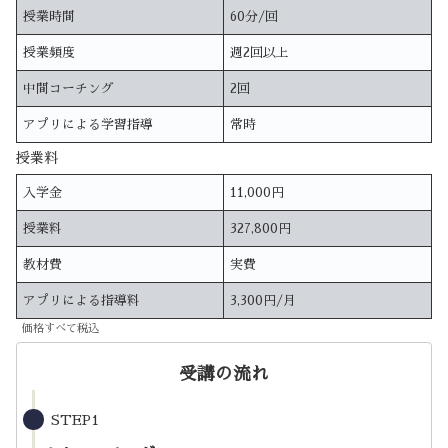
授業時間
60分/回
授業頻度
週2回以上
中間コーチング
2回
アプリによる学習指導
常時
授業料
入学金
11,000円
授業料
327,800円
教材費
実費
アプリによる指導料
3,300円/月
価格すべて税込
受講の流れ
STEP1