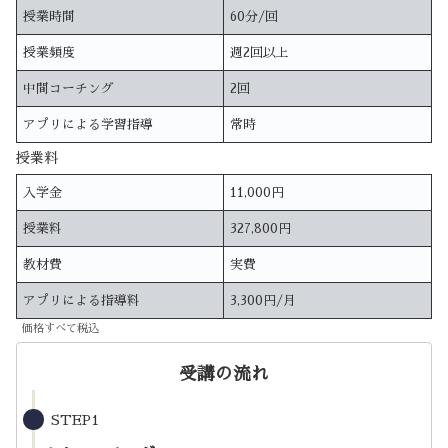
授業時間
60分/回
授業頻度
週2回以上
中間コーチング
2回
アプリによる学習指導
常時
授業料
入学金
11,000円
授業料
327,800円
教材費
実費
アプリによる指導料
3,300円/月
価格すべて税込
受講の流れ
STEP1