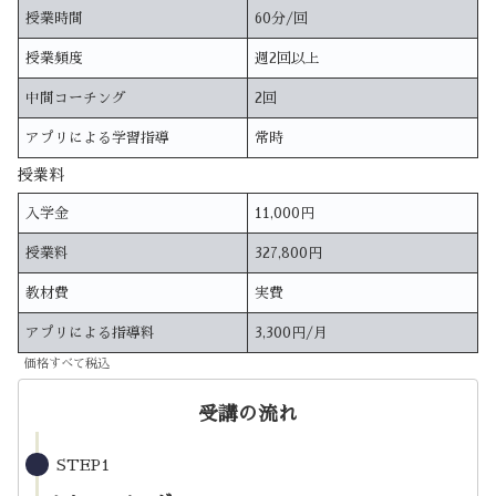
授業時間
60分/回
授業頻度
週2回以上
中間コーチング
2回
アプリによる学習指導
常時
授業料
入学金
11,000円
授業料
327,800円
教材費
実費
アプリによる指導料
3,300円/月
価格すべて税込
受講の流れ
STEP1