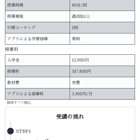
授業時間
60分/回
授業頻度
週2回以上
中間コーチング
2回
アプリによる学習指導
常時
授業料
入学金
11,000円
授業料
327,800円
教材費
実費
アプリによる指導料
3,300円/月
価格すべて税込
受講の流れ
STEP1