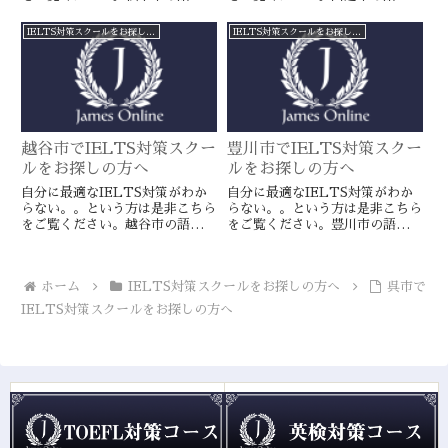
クールとは一線を画すJamesオン
クールとは一線を画すJamesオン
ラインのIELTS対策ならより確
ラインのIELTS対策ならより確
IELTS対策スクールをお探しの方へ
IELTS対策スクールをお探しの方へ
実に目標達成が近づきます。海外
実に目標達成が近づきます。海外
留学や移住をお考えの方や国内大
留学や移住をお考えの方や国内大
学受験を有利に進めたい方に是
学受験を有利に進めたい方に是
非。
非。
越谷市でIELTS対策スクー
豊川市でIELTS対策スクー
ルをお探しの方へ
ルをお探しの方へ
自分に最適なIELTS対策がわか
自分に最適なIELTS対策がわか
らない。。という方は是非こちら
らない。。という方は是非こちら
をご覧ください。越谷市の語学ス
をご覧ください。豊川市の語学ス
クールとは一線を画すJamesオン
クールとは一線を画すJamesオン
ラインのIELTS対策ならより確
ラインのIELTS対策ならより確
実に目標達成が近づきます。海外
実に目標達成が近づきます。海外
ホーム
IELTS対策スクールをお探しの方へ
呉市で
留学や移住をお考えの方や国内大
留学や移住をお考えの方や国内大
学受験を有利に進めたい方に是
学受験を有利に進めたい方に是
IELTS対策スクールをお探しの方へ
非。
非。