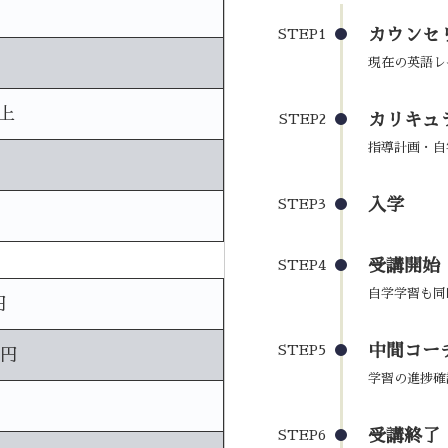
カウンセ
STEP1
現在の英語レ
上
カリキュ
STEP2
指導計画・自
入学
STEP3
受講開始
STEP4
自学学習も同
円
中間コーチ
STEP5
0円
学習の進捗確
受講終了
STEP6