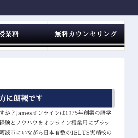
る方に朗報です
か？Jamesオンラインは1975年創業の語学
の経験とノウハウをオンライン授業用にブラッ
阿波市にいながら日本有数のIELTS実績校の