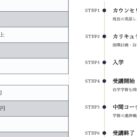
カウンセ
STEP1
現在の英語レ
上
カリキュ
STEP2
指導計画・自
入学
STEP3
受講開始
STEP4
自学学習も同
円
中間コーチ
STEP5
0円
学習の進捗確
受講終了
STEP6