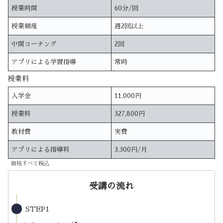
授業時間
60分/回
授業頻度
週2回以上
中間コーチング
2回
アプリによる学習指導
常時
授業料
入学金
11,000円
授業料
327,800円
教材費
実費
アプリによる指導料
3,300円/月
価格すべて税込
受講の流れ
STEP1