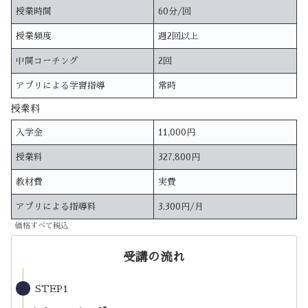
授業時間
60分/回
授業頻度
週2回以上
中間コーチング
2回
アプリによる学習指導
常時
授業料
入学金
11,000円
授業料
327,800円
教材費
実費
アプリによる指導料
3,300円/月
価格すべて税込
受講の流れ
STEP1