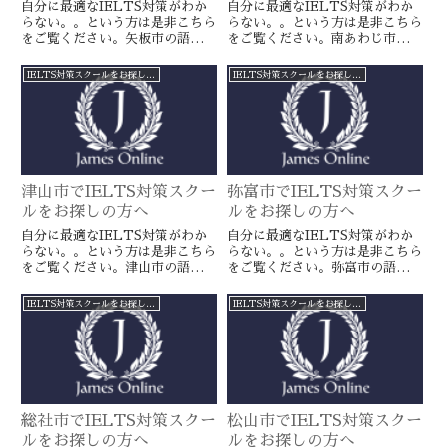
自分に最適なIELTS対策がわか
自分に最適なIELTS対策がわか
らない。。という方は是非こちら
らない。。という方は是非こちら
をご覧ください。矢板市の語学ス
をご覧ください。南あわじ市の語
クールとは一線を画すJamesオン
学スクールとは一線を画すJames
ラインのIELTS対策ならより確
オンラインのIELTS対策ならよ
IELTS対策スクールをお探しの方へ
IELTS対策スクールをお探しの方へ
実に目標達成が近づきます。海外
り確実に目標達成が近づきます。
留学や移住をお考えの方や国内大
海外留学や移住をお考えの方や国
学受験を有利に進めたい方に是
内大学受験を有利に進めたい方に
非。
是非。
津山市でIELTS対策スクー
弥富市でIELTS対策スクー
ルをお探しの方へ
ルをお探しの方へ
自分に最適なIELTS対策がわか
自分に最適なIELTS対策がわか
らない。。という方は是非こちら
らない。。という方は是非こちら
をご覧ください。津山市の語学ス
をご覧ください。弥富市の語学ス
クールとは一線を画すJamesオン
クールとは一線を画すJamesオン
ラインのIELTS対策ならより確
ラインのIELTS対策ならより確
IELTS対策スクールをお探しの方へ
IELTS対策スクールをお探しの方へ
実に目標達成が近づきます。海外
実に目標達成が近づきます。海外
留学や移住をお考えの方や国内大
留学や移住をお考えの方や国内大
学受験を有利に進めたい方に是
学受験を有利に進めたい方に是
非。
非。
総社市でIELTS対策スクー
松山市でIELTS対策スクー
ルをお探しの方へ
ルをお探しの方へ