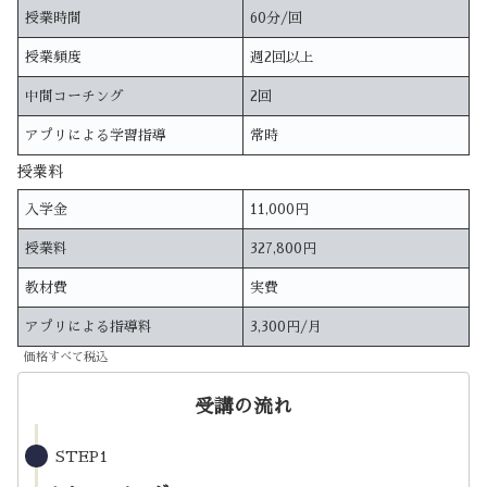
授業時間
60分/回
授業頻度
週2回以上
中間コーチング
2回
アプリによる学習指導
常時
授業料
入学金
11,000円
授業料
327,800円
教材費
実費
アプリによる指導料
3,300円/月
価格すべて税込
受講の流れ
STEP1