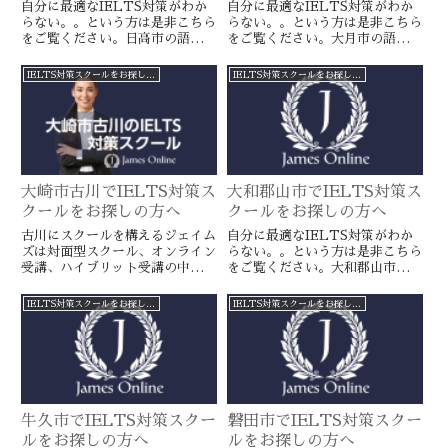
自分に最適なIELTS対策がわか
自分に最適なIELTS対策がわか
らない。。という方は是非こちら
らない。。という方は是非こちら
をご覧ください。日高市の語学ス
をご覧ください。大月市の語学ス
クールとは一線を画すJamesオン
クールとは一線を画すJamesオン
ラインのIELTS対策ならより確
ラインのIELTS対策ならより確
IELTS対策スクールをお探しの方へ
IELTS対策スクールをお探しの方へ
実に目標達成が近づきます。海外
実に目標達成が近づきます。海外
留学や移住をお考えの方や国内大
留学や移住をお考えの方や国内大
学受験を有利に進めたい方に是
学受験を有利に進めたい方に是
非。
非。
大崎市古川でIELTS対策ス
大和郡山市でIELTS対策ス
クールをお探しの方へ
クールをお探しの方へ
古川にスクールを構えるジェイム
自分に最適なIELTS対策がわか
ズは対面型スクール、オンライン
らない。。という方は是非こちら
受講、ハイブリット受講の中から
をご覧ください。大和郡山市の語
お客様に最適なスコアアップに繋
学スクールとは一線を画すJames
がるIELTS対策レッスンをご提
オンラインのIELTS対策ならよ
IELTS対策スクールをお探しの方へ
IELTS対策スクールをお探しの方へ
案しております。
り確実に目標達成が近づきます。
海外留学や移住をお考えの方や国
内大学受験を有利に進めたい方に
是非。
牛久市でIELTS対策スクー
磐田市でIELTS対策スクー
ルをお探しの方へ
ルをお探しの方へ