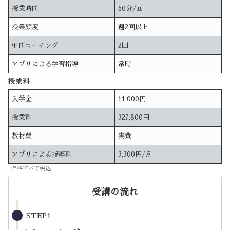
授業時間
60分/回
授業頻度
週2回以上
中間コーチング
2回
アプリによる学習指導
常時
授業料
入学金
11,000円
授業料
327,800円
教材費
実費
アプリによる指導料
3,300円/月
価格すべて税込
受講の流れ
STEP1