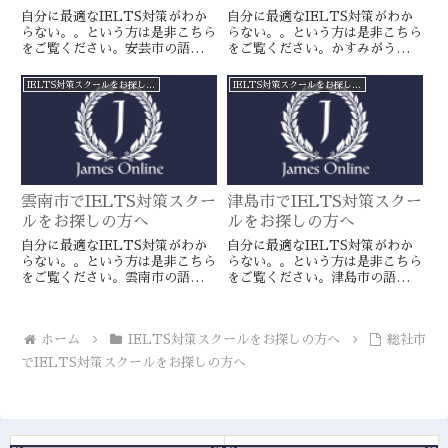
自分に最適なIELTS対策がわか
自分に最適なIELTS対策がわか
らない。。という方は是非こちら
らない。。という方は是非こちら
をご覧ください。安芸市の語学ス
をご覧ください。かすみがうら市
クールとは一線を画すJamesオン
の語学スクールとは一線を画す
ラインのIELTS対策ならより確
JamesオンラインのIELTS対策
IELTS対策スクールをお探しの方へ
IELTS対策スクールをお探しの方へ
実に目標達成が近づきます。海外
ならより確実に目標達成が近づき
留学や移住をお考えの方や国内大
ます。海外留学や移住をお考えの
学受験を有利に進めたい方に是
方や国内大学受験を有利に進めた
非。
い方に是非。
雲南市でIELTS対策スクー
津島市でIELTS対策スクー
ルをお探しの方へ
ルをお探しの方へ
自分に最適なIELTS対策がわか
自分に最適なIELTS対策がわか
らない。。という方は是非こちら
らない。。という方は是非こちら
をご覧ください。雲南市の語学ス
をご覧ください。津島市の語学ス
クールとは一線を画すJamesオン
クールとは一線を画すJamesオン
ラインのIELTS対策ならより確
ラインのIELTS対策ならより確
実に目標達成が近づきます。海外
実に目標達成が近づきます。海外
ホーム
IELTS対策スクールをお探しの方へ
総社市
留学や移住をお考えの方や国内大
留学や移住をお考えの方や国内大
学受験を有利に進めたい方に是
学受験を有利に進めたい方に是
でIELTS対策スクールをお探しの方へ
非。
非。