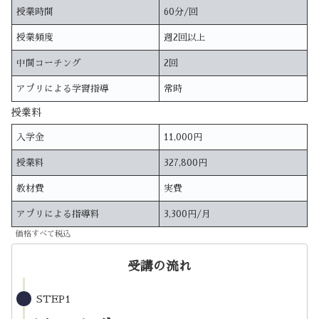
授業時間
60分/回
授業頻度
週2回以上
中間コーチング
2回
アプリによる学習指導
常時
授業料
入学金
11,000円
授業料
327,800円
教材費
実費
アプリによる指導料
3,300円/月
価格すべて税込
受講の流れ
STEP1