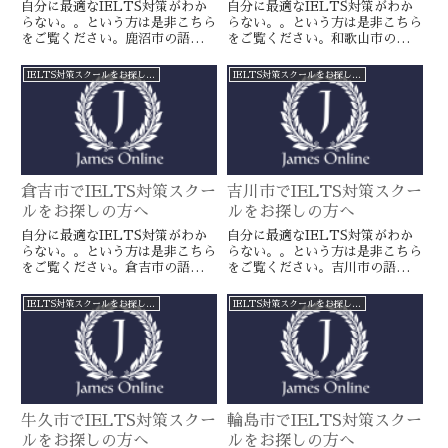
自分に最適なIELTS対策がわか
自分に最適なIELTS対策がわか
らない。。という方は是非こちら
らない。。という方は是非こちら
をご覧ください。鹿沼市の語学ス
をご覧ください。和歌山市の語学
クールとは一線を画すJamesオン
スクールとは一線を画すJamesオ
ラインのIELTS対策ならより確
ンラインのIELTS対策ならより
IELTS対策スクールをお探しの方へ
IELTS対策スクールをお探しの方へ
実に目標達成が近づきます。海外
確実に目標達成が近づきます。海
留学や移住をお考えの方や国内大
外留学や移住をお考えの方や国内
学受験を有利に進めたい方に是
大学受験を有利に進めたい方に是
非。
非。
倉吉市でIELTS対策スクー
吉川市でIELTS対策スクー
ルをお探しの方へ
ルをお探しの方へ
自分に最適なIELTS対策がわか
自分に最適なIELTS対策がわか
らない。。という方は是非こちら
らない。。という方は是非こちら
をご覧ください。倉吉市の語学ス
をご覧ください。吉川市の語学ス
クールとは一線を画すJamesオン
クールとは一線を画すJamesオン
ラインのIELTS対策ならより確
ラインのIELTS対策ならより確
IELTS対策スクールをお探しの方へ
IELTS対策スクールをお探しの方へ
実に目標達成が近づきます。海外
実に目標達成が近づきます。海外
留学や移住をお考えの方や国内大
留学や移住をお考えの方や国内大
学受験を有利に進めたい方に是
学受験を有利に進めたい方に是
非。
非。
牛久市でIELTS対策スクー
輪島市でIELTS対策スクー
ルをお探しの方へ
ルをお探しの方へ