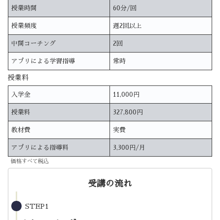
授業時間
60分/回
授業頻度
週2回以上
中間コーチング
2回
アプリによる学習指導
常時
授業料
入学金
11,000円
授業料
327,800円
教材費
実費
アプリによる指導料
3,300円/月
価格すべて税込
受講の流れ
STEP1