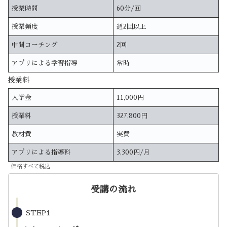
授業時間
60分/回
授業頻度
週2回以上
中間コーチング
2回
アプリによる学習指導
常時
授業料
入学金
11,000円
授業料
327,800円
教材費
実費
アプリによる指導料
3,300円/月
価格すべて税込
受講の流れ
STEP1