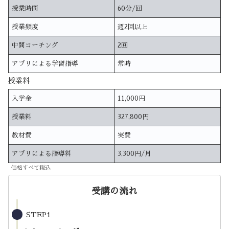
授業時間
60分/回
授業頻度
週2回以上
中間コーチング
2回
アプリによる学習指導
常時
授業料
入学金
11,000円
授業料
327,800円
教材費
実費
アプリによる指導料
3,300円/月
価格すべて税込
受講の流れ
STEP1