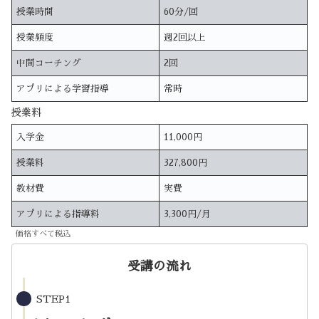
授業時間
60分/回
授業頻度
週2回以上
中間コーチング
2回
アプリによる学習指導
常時
授業料
入学金
11,000円
授業料
327,800円
教材費
実費
アプリによる指導料
3,300円/月
価格すべて税込
受講の流れ
STEP1